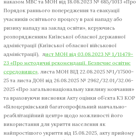
наказом МВС та МОН від 18.08.2023 № 685/1013 «Про
Порядок раннього попередження та евакуації
учасників освітнього процесу в разі нападу або
ризику нападу на заклад освіти», керуючись
розпорядженням Київської обласної державної
адміністрації (Київської обласної військової
адміністрації), л
ист МОН від 03.08.2023 № 1/11479-
23 «Про методичні рекомендації. Безпечне освітнє
середовище»
, листа МОН ВІД 22.08.2025 №1/17500-
25 та листа ДОН від 26.08.2025 № 2962/32.01/32.06-
2025 «Про загальнонаціональну хвилину мовчання»
та враховуючи висновки Акту оцінки об’єкта КЗ КОР
«Білоцерківський багатопрофільний навчально-
реабілітаційний центр» щодо можливості його
використання для укриття населення як
найпростішого укриття від 15.08.2025, акту прийому