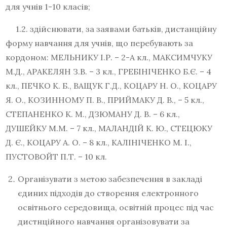
для учнів 1-10 класів;
1.2. здійснювати, за заявами батьків, дистанційну
форму навчання для учнів, що перебувають за
кордоном: МЕЛЬНИКУ І.Р. – 2-А кл., МАКСИМЧУКУ
М.Д., АРАКЕЛЯН З.В. – 3 кл., ГРЕБІНІЧЕНКО Б.Є. – 4
кл., ПЕЧКО К. Б., ВАЩУК Г.Д., КОЦАРУ Н. О., КОЦАРУ
Я. О., КОЗИННОМУ П. В., ПРИЙМАКУ Д. В., – 5 кл.,
СТЕПАНЕНКО К. М., ДЗЮМАНУ Д. В. – 6 кл.,
ДУШЕЙКУ М.М. – 7 кл., МАЛАНДІЙ К. Ю., СТЕЦЮКУ
Д. Є., КОЦАРУ А. О. – 8 кл., КАЛІНІЧЕНКО М. І.,
ПУСТОВОЙТ П.Т. – 10 кл.
Організувати з метою забезпечення в закладі
єдиних підходів до створення електронного
освітнього середовища, освітній процес під час
дистнційного навчання організовувати за