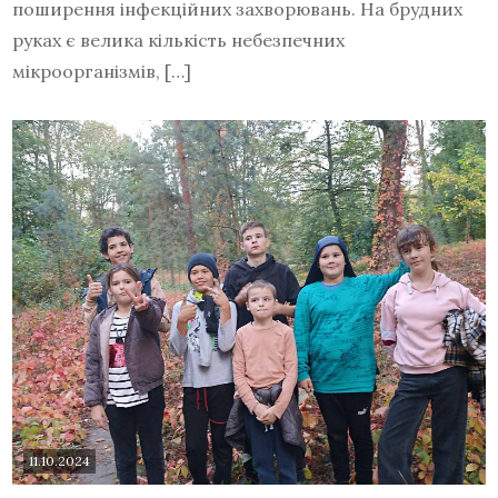
поширення інфекційних захворювань. На брудних
руках є велика кількість небезпечних
мікроорганізмів, […]
11.10.2024