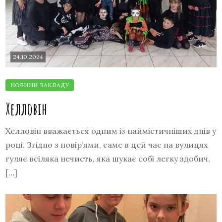
24.10.2024
Хелловін
Хелловін вважається одним із наймістичніших днів у
році. Згідно з повір’ями, саме в цей час на вулицях
гуляє всіляка нечисть, яка шукає собі легку здобич,
[…]