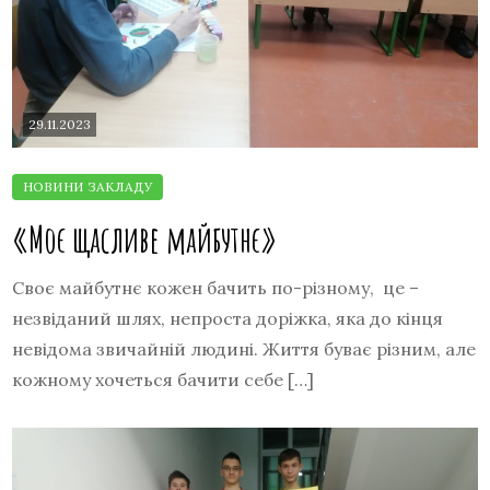
29.11.2023
«Моє щасливе майбутнє»
Своє майбутнє кожен бачить по-різному, це –
незвіданий шлях, непроста доріжка, яка до кінця
невідома звичайній людині. Життя буває різним, але
кожному хочеться бачити себе […]