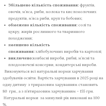
Збільшено кількість споживання:
фруктів,
овочів, м’яса, риби, молока та кисломолочних
продуктів, м’яса риби, круп та бобових;
обмежено кількість споживання:
солі та
цукру, жирів рослинного та тваринного
походження;
зменшено кількість
споживання:
хлібобулочних виробів та картоплі;
виключено:
ковбасні вироби, рибні, м’ясні та
плодоовочеві консерви, кондитерські вироби.
Виконуються всі натуральні норми харчування
здобувачів освіти. Вартість харчування в 2025 році на
одну дитину з триразовим харуванням становить
80 грн., а з п’ятиразовим харчуванням – 155 грн.
Натуральні норми за минулий рік виконані на 100
%.