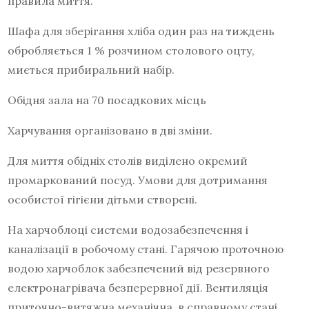
правила миття.
Шафа для зберігання хліба один раз на тиждень
обробляється 1 % розчином столового оцту,
миється прибиральний набір.
Обідня зала на 70 посадкових місць
Харчування організовано в дві зміни.
Для миття обідніх столів виділено окремий
промаркований посуд. Умови для дотримання
особистої гігієни дітьми створені.
На харчоблоці системи водозабезпечення і
каналізації в робочому стані. Гарячою проточною
водою харчоблок забезпечений від резервного
електронагрівача безперервної дії. Вентиляція
приточно-витяжна механічна, в справному стані.