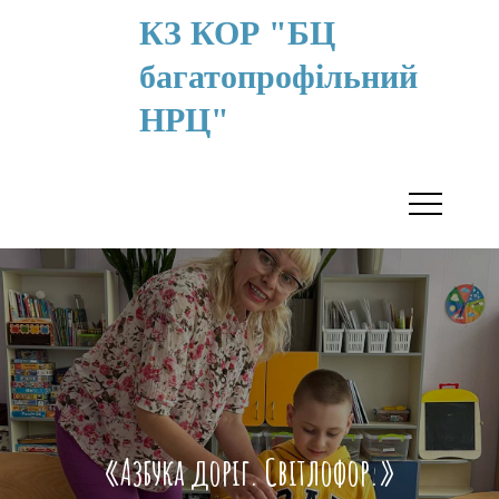
КЗ КОР "БЦ
багатопрофільний
НРЦ"
«Азбука доріг. Світлофор.»