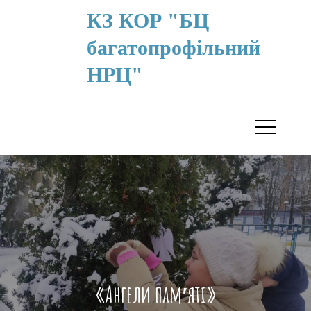
КЗ КОР "БЦ
багатопрофільний
НРЦ"
«Ангели пам′яті»