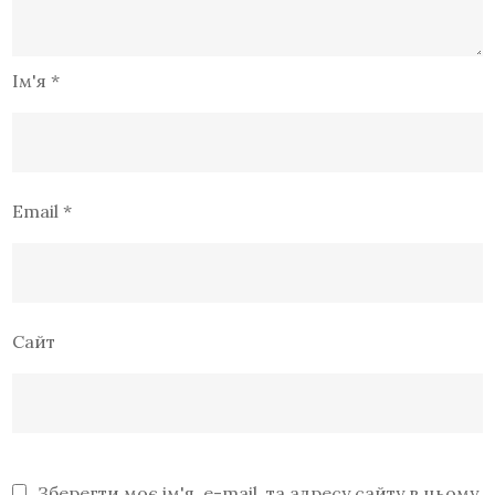
Ім'я
*
Email
*
Сайт
Зберегти моє ім'я, e-mail, та адресу сайту в цьому