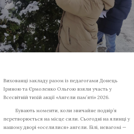
Вихованці закладу разом із педагогами Донець
Іриною та Єрмоленко Ольгою взяли участь у
Всесвітній тихій акції «Ангели пам′яті» 2026.
Бувають моменти, коли звичайне подвір’я
перетворюється на місце сили. Сьогодні на ялинці у
нашому дворі «оселилися» ангели. Білі, невагомі —