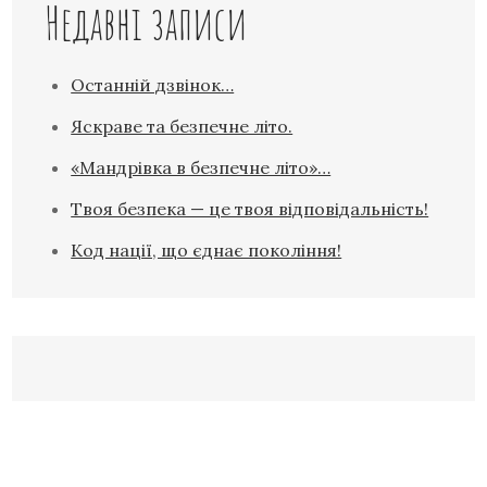
Недавні записи
Останній дзвінок…
Яскраве та безпечне літо.
«Мандрівка в безпечне літо»…
Твоя безпека — це твоя відповідальність!
Код нації, що єднає покоління!