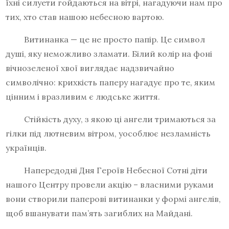
їхні силуети гойдаються на вітрі, нагадуючи нам про
тих, хто став нашою небесною вартою.
Витинанка — це не просто папір. Це символ
душі, яку неможливо зламати. Білий колір на фоні
вічнозеленої хвої виглядає надзвичайно
символічно: крихкість паперу нагадує про те, яким
цінним і вразливим є людське життя.
Стійкість духу, з якою ці ангели тримаються за
гілки під лютневим вітром, уособлює незламність
українців.
Напередодні Дня Героїв Небесної Сотні діти
нашого Центру провели акцію – власними руками
вони створили паперові витинанки у формі ангелів,
щоб вшанувати пам’ять загиблих на Майдані.