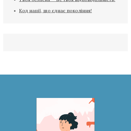
Код нації, що єднає покоління!