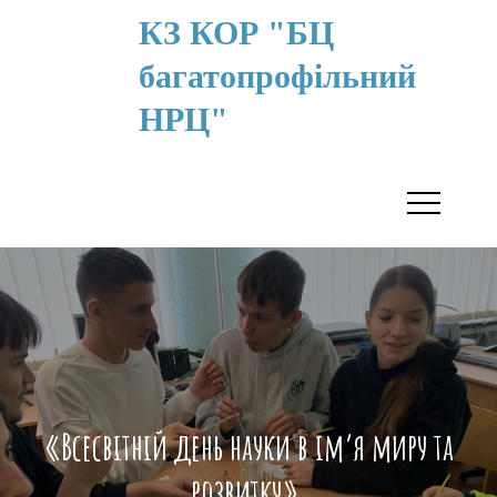
КЗ КОР "БЦ
багатопрофільний
НРЦ"
«Всесвітній день науки в ім’я миру та
розвитку».