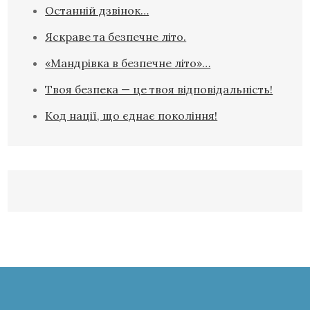
Останній дзвінок…
Яскраве та безпечне літо.
«Мандрівка в безпечне літо»…
Твоя безпека — це твоя відповідальність!
Код нації, що єднає покоління!