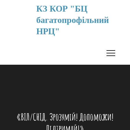
КЗ КОР "БЦ
багатопрофільний
НРЦ"
«ВІЛ/СНІД. Зрозумій! Допоможи!
Підтримай!»