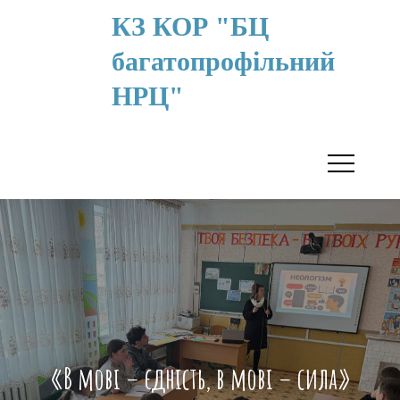
КЗ КОР "БЦ
багатопрофільний
НРЦ"
«В мові – єдність, в мові – сила»