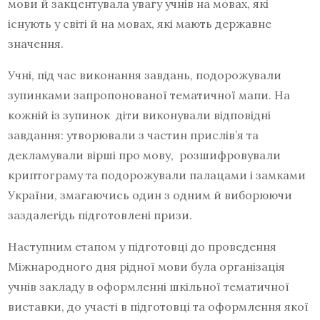
мови й закцентувала увагу учнів на мовах, які
існують у світі й на мовах, які мають державне
значення.
Учні, під час виконання завдань, подорожували
зупинками запропонованої тематичної мапи. На
кожній із зупинок діти виконували відповідні
завдання: утворювали з частин прислів’я та
декламували вірші про мову, розшифровували
криптограму та подорожували палацами і замками
України, змагаючись один з одним й виборюючи
заздалегідь підготовлені призи.
Наступним етапом у підготовці до проведення
Міжнародного дня рідної мови була організація
учнів закладу в оформленні шкільної тематичної
виставки, до участі в підготовці та оформлення якої