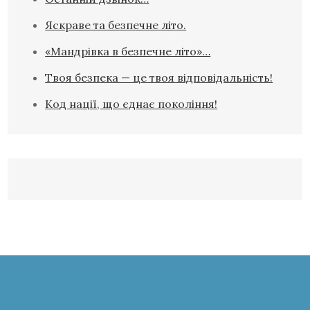
Яскраве та безпечне літо.
«Мандрівка в безпечне літо»…
Твоя безпека — це твоя відповідальність!
Код нації, що єднає покоління!