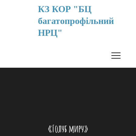
КЗ КОР "БЦ
багатопрофільний
НРЦ"
«Голуб миру»