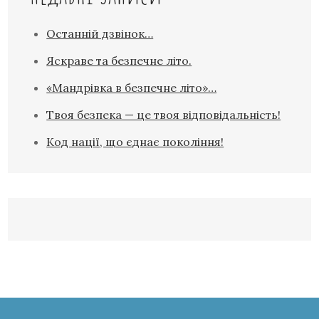
Останній дзвінок…
Яскраве та безпечне літо.
«Мандрівка в безпечне літо»…
Твоя безпека — це твоя відповідальність!
Код нації, що єднає покоління!