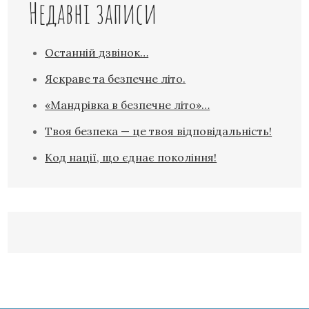
Недавні записи
Останній дзвінок…
Яскраве та безпечне літо.
«Мандрівка в безпечне літо»…
Твоя безпека — це твоя відповідальність!
Код нації, що єднає покоління!