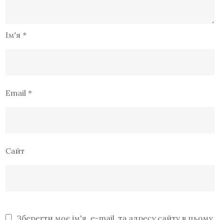
Ім'я
*
Email
*
Сайт
Зберегти моє ім'я, e-mail, та адресу сайту в цьому