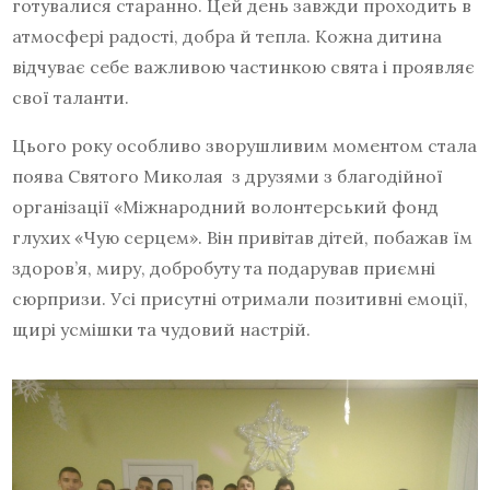
готувалися старанно. Цей день завжди проходить в
атмосфері радості, добра й тепла. Кожна дитина
відчуває себе важливою частинкою свята і проявляє
свої таланти.
Цього року особливо зворушливим моментом стала
поява Святого Миколая з друзями з благодійної
організації «Міжнародний волонтерський фонд
глухих «Чую серцем». Він привітав дітей, побажав їм
здоров’я, миру, добробуту та подарував приємні
сюрпризи. Усі присутні отримали позитивні емоції,
щирі усмішки та чудовий настрій.