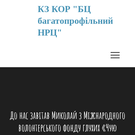
КЗ КОР "БЦ
багатопрофільний
НРЦ"
До нас завітав Миколай з Міжнародного
волонтерського фонду глухих «Чую