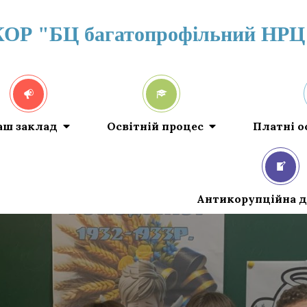
КОР "БЦ багатопрофільний НРЦ
аш заклад
Освітній процес
Платні о
Антикорупційна д