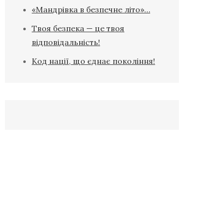
«Мандрівка в безпечне літо»…
Твоя безпека — це твоя
відповідальність!
Код нації, що єднає покоління!