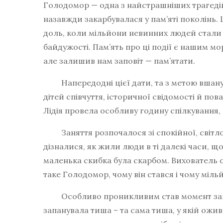
Голодомор — одна з найстрашніших трагедій 
назавжди закарбувалася у пам’яті поколінь.
доль, коли мільйони невинних людей стали
байдужості. Пам’ять про ці події є нашим м
але залишив нам заповіт — пам’ятати.
Напередодні цієї дати, та з метою вшанув
дітей співчуття, історичної свідомості й по
Лідія провела особливу годину спілкування
Заняття розпочалося зі спокійної, світлої 
дізналися, як жили люди в ті далекі часи, що 
маленька скибка була скарбом. Вихователь
таке Голодомор, чому він стався і чому мі
Особливо проникливим став момент запален
запанувала тиша – та сама тиша, у якій ожива