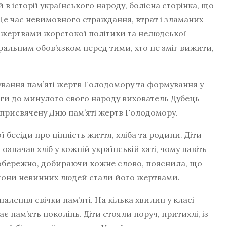
в історії українського народу, болісна сторінка, що
 Це час невимовного страждання, втрат і зламаних
 жертвами жорстокої політики та нелюдської
оральним обов’язком перед тими, хто не зміг вижити,
ання пам’яті жертв Голодомору та формування у
ваги до минулого свого народу вихователь Дубець
, присвячену Дню пам’яті жертв Голодомору.
бесіди про цінність життя, хліба та родини. Діти
означав хліб у кожній українській хаті, чому навіть
 обережно, добираючи кожне слово, пояснила, що
льйони невинних людей стали його жертвами.
ня свічки пам’яті. На кілька хвилин у класі
є пам’ять поколінь. Діти стояли поруч, притихлі, із