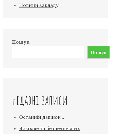
Новини закладу
Пошук
Пошук
Недавні записи
Останній дзвінок…
Яскраве та безпечне літо.