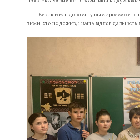
повагою схиливши голови, ніби відчуваючи 
Вихователь допоміг учням зрозуміти: пам’
тими, хто не дожив, і наша відповідальність