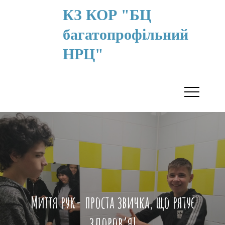
КЗ КОР "БЦ
багатопрофільний
НРЦ"
Миття рук- проста звичка, що рятує
здоров’я!