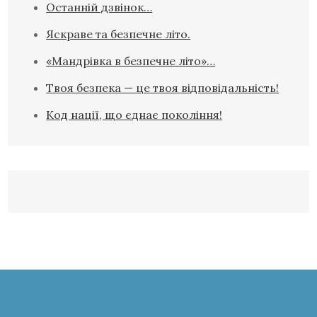
Останній дзвінок…
Яскраве та безпечне літо.
«Мандрівка в безпечне літо»…
Твоя безпека — це твоя відповідальність!
Код нації, що єднає покоління!