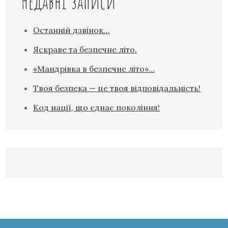
Недавні записи
Останній дзвінок…
Яскраве та безпечне літо.
«Мандрівка в безпечне літо»…
Твоя безпека — це твоя відповідальність!
Код нації, що єднає покоління!