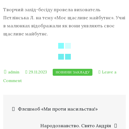
Творчий захід-бесіду провела вихователь
Петлінська Л. на тему «Моє щасливе майбутнє». Учні
в малюнках відображали як вони уявляють своє
щасливе майбутнє.
29.11.2023
Leave a
Comment
Флешмоб «Ми проти насильства!»
Народознавство. Свято Андрія