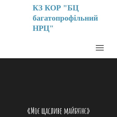
КЗ КОР "БЦ
багатопрофільний
НРЦ"
«Моє щасливе майбутнє»