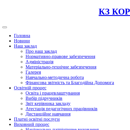
Skip
КЗ КОР
to
content
Головна
Новини
Наш заклад
Про наш заклад
Нормативно-правове забезпечення
Адміністрація
Матеріально-технічне забезпечення
Галерея
Навчально-методична робота
Фінансова звітність та Благодійна Допомога
Освітній процес
Освіта і працевлаштування
Вибір підручників
Звіт керівника закладу
Атестація педагогічних працівників
Дистанційне навчання
Платні освітні послуги
Виховний процес
Національно-патріотичне виховання