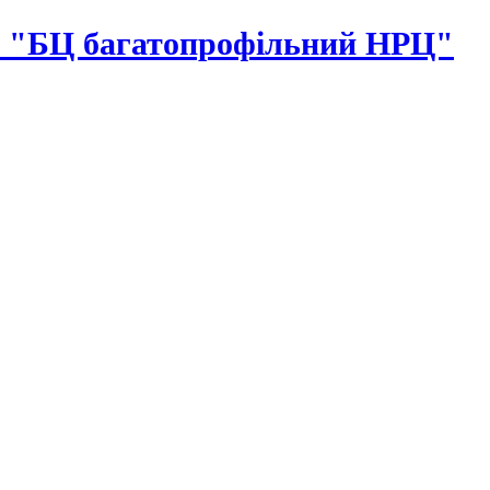
 "БЦ багатопрофільний НРЦ"