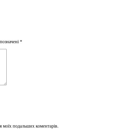
а
х
 позначені
*
для моїх подальших коментарів.