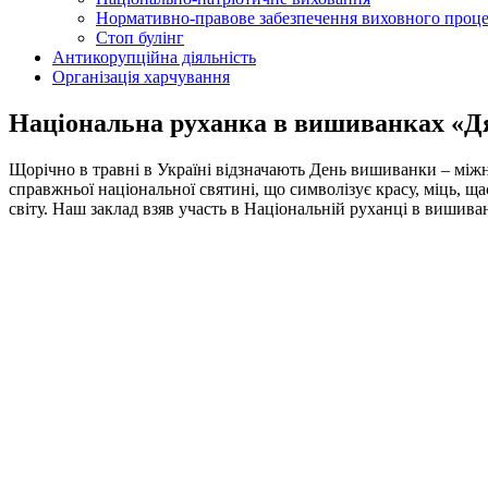
Нормативно-правове забезпечення виховного проц
Стоп булінг
Антикорупційна діяльність
Організація харчування
Національна руханка в вишиванках «Д
Щорічно в травні в Україні відзначають День вишиванки – міжна
справжньої національної святині, що символізує красу, міць, щ
світу. Наш заклад взяв участь в Національній руханці в вишив