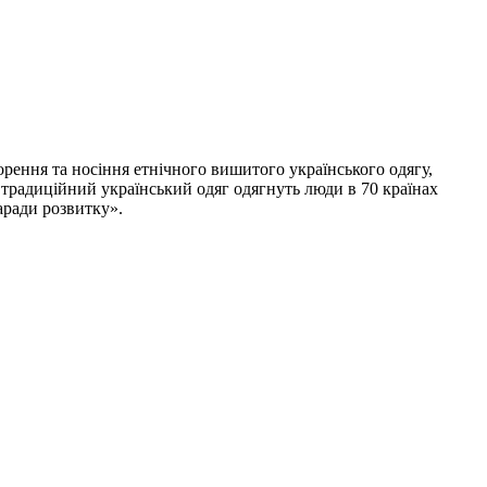
орення та носіння етнічного вишитого українського одягу,
, традиційний український одяг одягнуть люди в 70 країнах
аради розвитку».