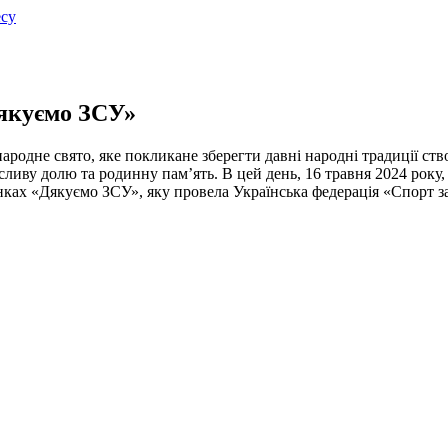
есу
якуємо ЗСУ»
родне свято, яке покликане зберегти давні народні традиції ств
асливу долю та родинну пам’ять. В цей день, 16 травня 2024 року
анках «Дякуємо ЗСУ», яку провела Українська федерація «Спорт з