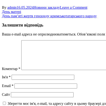
on
By
admin
16.05.2024
Новини закладу
Leave a Comment
Навігація
Національн
День матері
руханка
День пам’яті жертв геноциду кримськотатарського народу
записів
в
вишиванка
Залишити відповідь
«Дякуємо
ЗСУ»
Ваша e-mail адреса не оприлюднюватиметься.
Обов’язкові поля
Коментар
*
Ім'я
*
Email
*
Сайт
Зберегти моє ім'я, e-mail, та адресу сайту в цьому браузері 