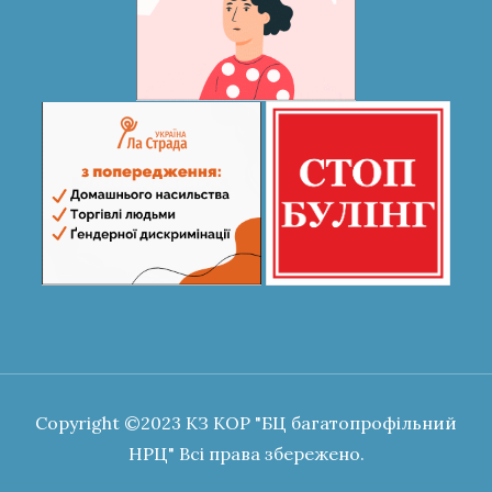
Copyright ©2023 КЗ КОР "БЦ багатопрофільний
НРЦ" Всі права збережено.