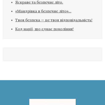
Яскраве та безпечне літо.
«Мандрівка в безпечне літо»…
Твоя безпека — це твоя відповідальність!
Код нації, що єднає покоління!