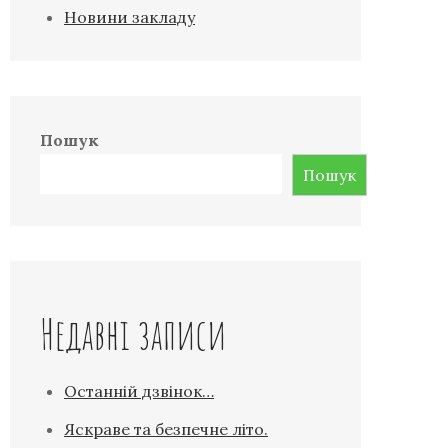
Новини закладу
Пошук
Пошук
Недавні записи
Останній дзвінок…
Яскраве та безпечне літо.