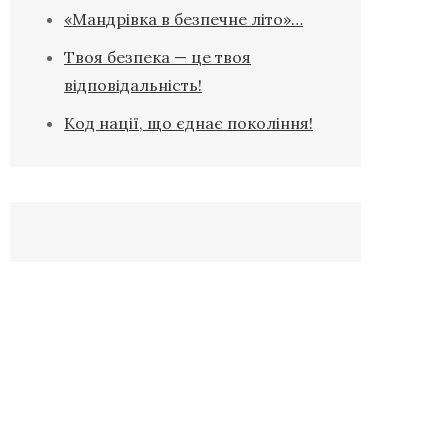
«Мандрівка в безпечне літо»…
Твоя безпека — це твоя
відповідальність!
Код нації, що єднає покоління!