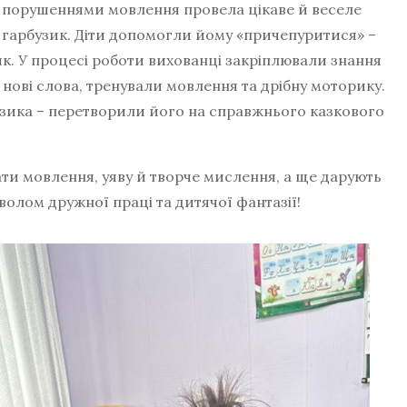
и порушеннями мовлення провела цікаве й веселе
в гарбузик. Діти допомогли йому «причепуритися» –
к. У процесі роботи вихованці закріплювали знання
нові слова, тренували мовлення та дрібну моторику.
узика – перетворили його на справжнього казкового
 мовлення, уяву й творче мислення, а ще дарують
олом дружної праці та дитячої фантазії!