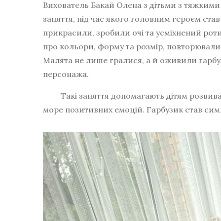
Вихователь Бакай Олена з дітьми з тяжким
заняття, під час якого головним героєм ста
прикрасили, зробили очі та усміхнений роти
про кольори, форму та розмір, повторювали 
Малята не лише гралися, а й оживили гарб
персонажа.
Такі заняття допомагають дітям розвивати
море позитивних емоцій. Гарбузик став симв