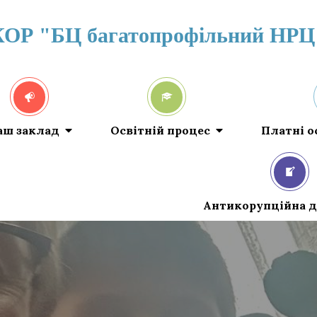
КОР "БЦ багатопрофільний НРЦ
аш заклад
Освітній процес
Платні о
Антикорупційна д