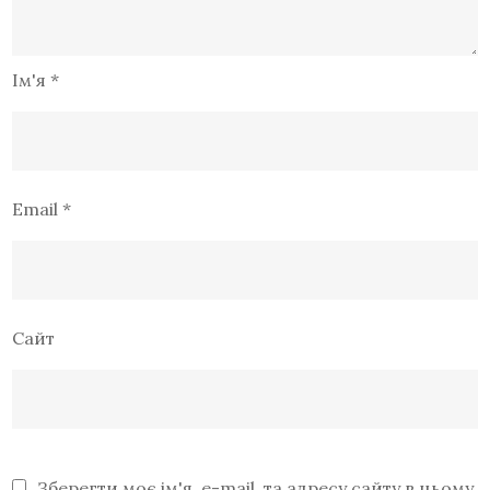
Ім'я
*
Email
*
Сайт
Зберегти моє ім'я, e-mail, та адресу сайту в цьому