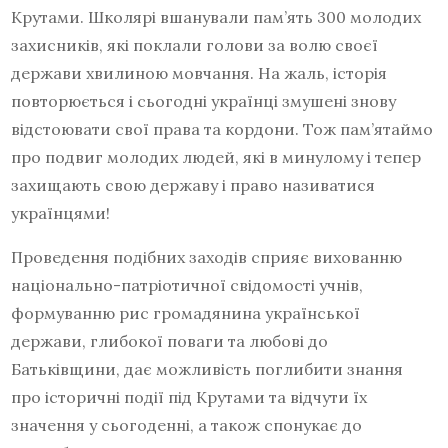
Крутами. Школярі вшанували пам’ять 300 молодих
захисників, які поклали голови за волю своєї
держави хвилиною мовчання. На жаль, історія
повторюється і сьогодні українці змушені знову
відстоювати свої права та кордони. Тож пам’ятаймо
про подвиг молодих людей, які в минулому і тепер
захищають свою державу і право називатися
українцями!
Проведення подібних заходів сприяє вихованню
національно-патріотичної свідомості учнів,
формуванню рис громадянина української
держави, глибокої поваги та любові до
Батьківщини, дає можливість поглибити знання
про історичні події під Крутами та відчути їх
значення у сьогоденні, а також спонукає до