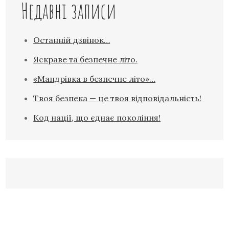
Недавні записи
Останній дзвінок…
Яскраве та безпечне літо.
«Мандрівка в безпечне літо»…
Твоя безпека — це твоя відповідальність!
Код нації, що єднає покоління!