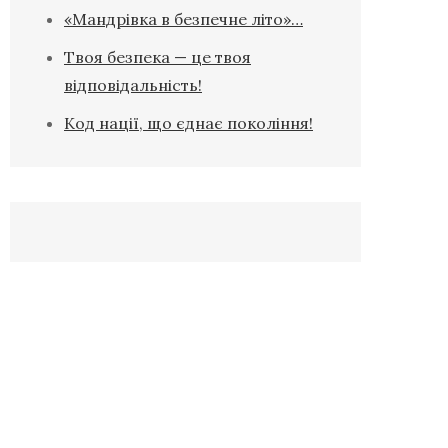
«Мандрівка в безпечне літо»…
Твоя безпека — це твоя
відповідальність!
Код нації, що єднає покоління!