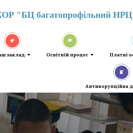
КОР "БЦ багатопрофільний НРЦ
аш заклад
Освітній процес
Платні о
Антикорупційна д