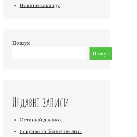
Новини закладу
Пошук
Пошук
Недавні записи
Останній дзвінок…
Яскраве та безпечне літо.