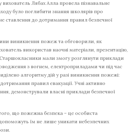
у вихователь Лябах Алла провела пізнавальне
аходу було поглибити знання школярів про
не ставлення до дотримання правил безпечної
ичини виникнення пожеж та обговорили, як
ихователь використав наочні матеріали, презентацію,
Старшокласники мали змогу розглянути приклади
оводження з вогнем, електроприладами чи під час
риділено алгоритму дій у разі виникнення пожежі:
дотримання правил евакуації. Учні активно
ння, демонстрували власні приклади безпечної
го, що пожежна безпека – це особиста
 допоможуть їм не лише уникати небезпечних
рози.