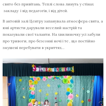
свято без привітань. Теплі слова линуть у стінах
закладу і від педагогів, і від дітей.
В актовій залі Центру запанувала атмосфера свята, а
юні артисти дарували веселий настрій та
показували свої таланти. На хвилиночку усі забули
про тривоги, про безсонні ночі і те , що постійно
змушені перебувати в укриттях…