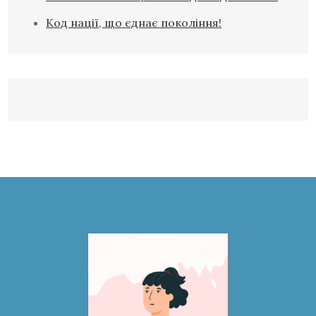
Код нації, що єднає покоління!