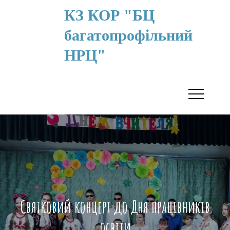
КЗ КОР "БЦ
багатопрофільний
НРЦ"
Святковий концерт до Дня працівників
освіти