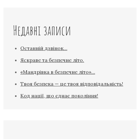
Недавні записи
Останній дзвінок…
Яскраве та безпечне літо.
«Мандрівка в безпечне літо»…
Твоя безпека — це твоя відповідальність!
Код нації, що єднає покоління!