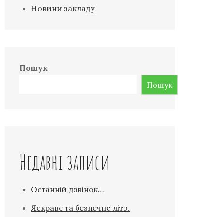
Новини закладу
Пошук
Пошук
Недавні записи
Останній дзвінок…
Яскраве та безпечне літо.