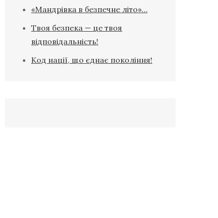
«Мандрівка в безпечне літо»…
Твоя безпека — це твоя
відповідальність!
Код нації, що єднає покоління!