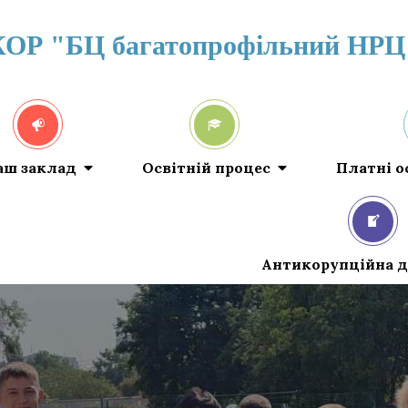
КОР "БЦ багатопрофільний НРЦ
аш заклад
Освітній процес
Платні о
Антикорупційна д