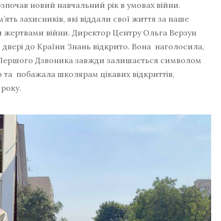
зпочав новий навчальний рік в умовах війни.
ть захисників, які віддали свої життя за наше
ли жертвами війни. Директор Центру Ольга Верзун
 двері до Країни Знань відкрито. Вона наголосила,
о Першого Дзвоника завжди залишається символом
го та побажала школярам цікавих відкриттів,
 року.