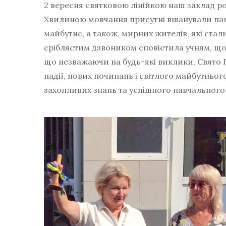
2 вересня святковою лінійкою наш заклад ро
Хвилиною мовчання присутні вшанували пам’я
майбутнє, а також, мирних жителів, які ста
сріблястим дзвоником сповістила учням, що
що незважаючи на будь-які виклики, Свят
надії, нових починань і світлого майбутньо
захопливих знань та успішного навчального