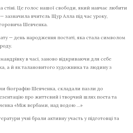
а стіні. Це голос нашої свободи, який навчає любити
— зазначила вчитель Щур Алла під час уроку,
горовича Шевченка.
ту — день народження постаті, яка стала символом
роду.
 мандрівку в часі, заново відкриваючи для себе
а, а й як талановитого художника та людину з
ючи біографію Шевченка, складали пазли до
езентацію про життєвий і творчий шлях поета та
вченка «Між вербами, над водою …»
ератури учні брали активну участь у підготовці та