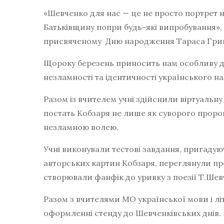
«Шевченко для нас — це не просто портрет н
Батьківщину попри будь-які випробування», 
присвяченому Дню народження Тараса Гри
Щороку березень приносить нам особливу да
незламності та ідентичності українського на
Разом із вчителем учні здійснили віртуальну
постать Кобзаря не лише як суворого пророк
незламною волею.
Учні виконували тестові завдання, пригаду
авторських картин Кобзаря, переглянули пр
створювали фанфік до уривку з поезії Т.Ше
Разом з вчителями МО української мови і літ
оформленні стенду до Шевченківських днів.