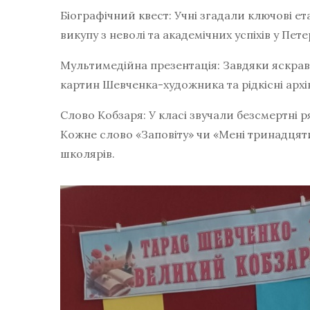
Біографічний квест: Учні згадали ключові ет
викупу з неволі та академічних успіхів у Пете
Мультимедійна презентація: Завдяки яскраві
картин Шевченка-художника та рідкісні архів
Слово Кобзаря: У класі звучали безсмертні р
Кожне слово «Заповіту» чи «Мені тринадцят
школярів.