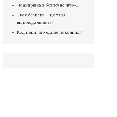
«Мандрівка в безпечне літо»…
Твоя безпека — це твоя
відповідальність!
Код нації, що єднає покоління!