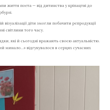
апи життя поета — від дитинства у кріпацтві до
рбурзі.
й візуалізації діти змогли побачити репродукції
ні світлини того часу.
ядки, які й сьогодні вражають своєю актуальністю.
ий минало…» відгукувалося в серцях сучасних