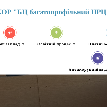
КОР "БЦ багатопрофільний НРЦ
аш заклад
Освітній процес
Платні о
Антикорупційна д