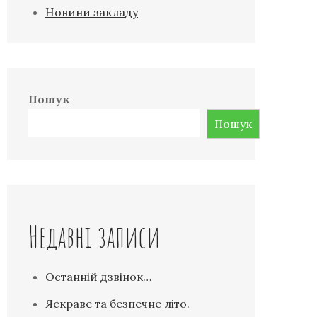
Новини закладу
Пошук
Пошук
Недавні записи
Останній дзвінок…
Яскраве та безпечне літо.