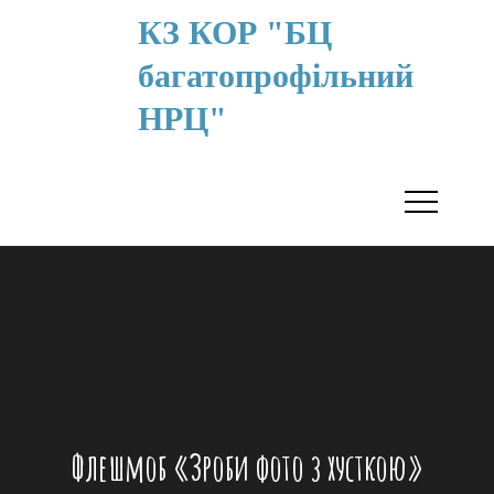
КЗ КОР "БЦ
багатопрофільний
НРЦ"
Флешмоб «Зроби фото з хусткою»