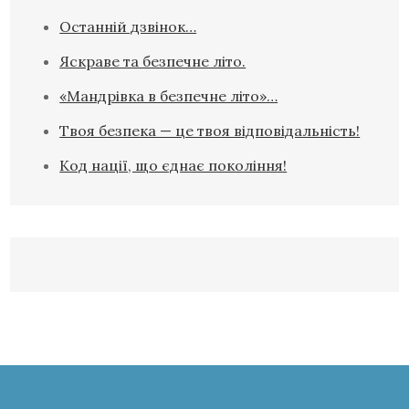
Останній дзвінок…
Яскраве та безпечне літо.
«Мандрівка в безпечне літо»…
Твоя безпека — це твоя відповідальність!
Код нації, що єднає покоління!