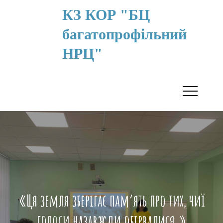
КЗ КОР "БЦ
багатопрофільний
НРЦ"
«Ця земля зберігає пам’ять про тих, чиї
голоси назавжди обірвалися.»