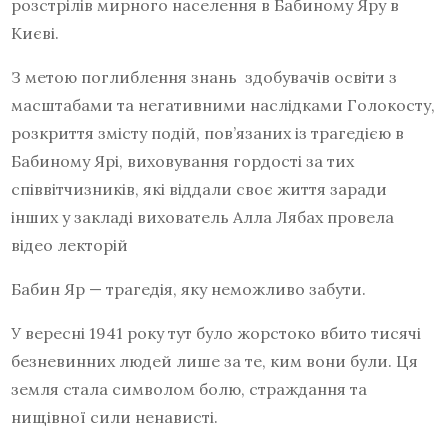
розстрілів мирного населення в Бабиному Яру в
Києві.
З метою поглиблення знань здобувачів освіти з
масштабами та негативними наслідками Голокосту,
розкриття змісту подій, пов’язаних із трагедією в
Бабиному Ярі, виховування гордості за тих
співвітчизників, які віддали своє життя заради
інших у закладі вихователь Алла Лябах провела
відео лекторій
Бабин Яр — трагедія, яку неможливо забути.
У вересні 1941 року тут було жорстоко вбито тисячі
безневинних людей лише за те, ким вони були. Ця
земля стала символом болю, страждання та
нищівної сили ненависті.